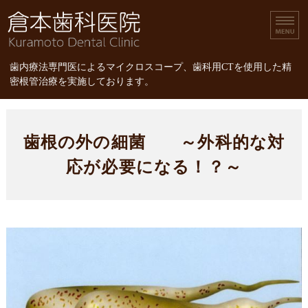
倉本歯科医院｜歯内療
歯内療法専門医によるマイクロスコープ、歯科用CTを使用した精
密根管治療を実施しております。
ホーム
歯根の外の細菌 ～外科的な対
診療内容
応が必要になる！？～
スタッフ紹介
精密根管治療
精密根管治療の治療費