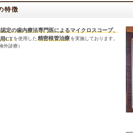
の特徴
会認定の歯内療法専門医によるマイクロスコープ、
精密根管治療
用CT
を使用した
を実施しております。
険外診療）