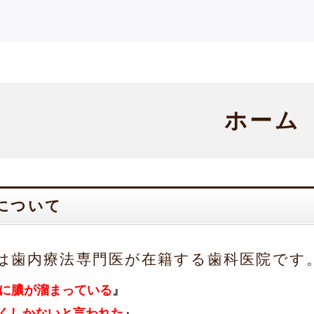
ホーム
について
は歯内療法専門医が在籍する歯科医院です
に膿が溜まっている
』
くしかないと言われた
』