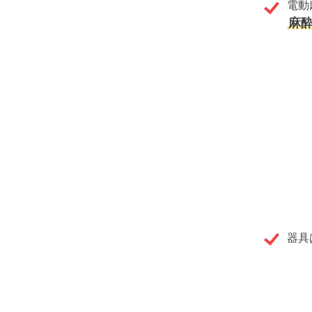
電動
麻
器具