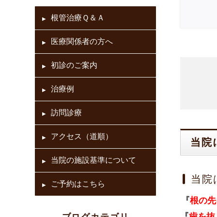
根管治療Ｑ＆Ａ
医療関係者の方へ
初診のご案内
治療例
訪問診療
アクセス（道順）
当院
当院の施設基準について
当院
ご予約はこちら
『
根の先
『
歯を抜