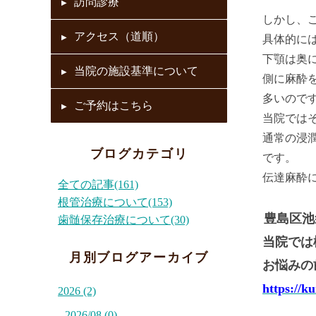
訪問診療
しかし、
アクセス（道順）
具体的に
下顎は奥
当院の施設基準について
側に麻酔
多いので
ご予約はこちら
当院では
通常の浸
ブログカテゴリ
です。
伝達麻酔
全ての記事(161)
根管治療について(153)
豊島区池
歯髄保存治療について(30)
当院では
月別ブログアーカイブ
お悩みの
https://k
2026 (2)
2026/08 (0)