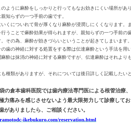
このように麻酔をしっかりと行ってもなお効きにくい場所があ
は親知らずの一つ手前の歯です。
にいくについれて骨が厚くなり麻酔が浸潤しにくくなります。
を行うことで麻酔効果が得られますが、親知らずの一つ手前の
す。その為、麻酔が効きづらいということが起きてしまいます
その歯の神経に対する処置をする際は伝達麻酔という手法を用
潤麻酔は抹消の神経に対する麻酔ですが、伝達麻酔はそれより
にも種類がありますが、それについては後日詳しく記載したい
袋の倉本歯科医院では歯内療法専門医による根管治療、
極力痛みを感じさせないよう最大限努力して診療してお
歯がありましたら、ご相談ください。
uramotodc-ikebukuro.com/reservation.html