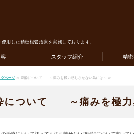
歯科医院｜歯内療法専門医による精
を使用した精密根管治療を実施しております。
内容
スタッフ紹介
精密
ログページ
≫ 麻酔について ～痛みを極力感じさせない為には～ ≫
酔について ～痛みを極力
科の治療において切っても切り離せない“麻酔”について書いて