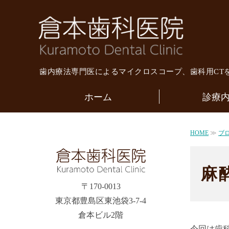
倉本
歯内療法専門医によるマイクロスコープ、歯科用CT
ホーム
診療
HOME
≫
ブ
麻
〒170-0013
東京都豊島区東池袋3-7-4
倉本ビル2階
今回は歯