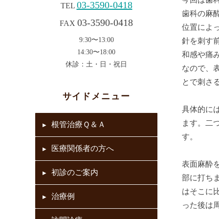
03-3590-0418
TEL
歯科の麻
03-3590-0418
FAX
位置によ
9:30〜13:00
針を刺す
14:30〜18:00
和感や痛
休診：土・日・祝日
なので、
とで刺さ
サイドメニュー
具体的に
ます。二
根管治療Ｑ＆Ａ
す。
医療関係者の方へ
表面麻酔
初診のご案内
部に打ち
はそこに
治療例
った後は