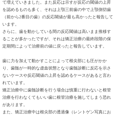
て増えていきました。また反応は示すが反応の閾値の上昇
を認めるものも多く、それは上顎三前歯の中で上顎側切歯
（前から2番目の歯）の反応閾値が最も高かったと報告して
います。
さらに、歯を動かしている間の反応閾値は高いまま推移す
ることが多かったですが、それは矯正治療の最終段階の保
定期間によって治療前の値に戻ったと報告しています。
歯に力を加えて動かすことによって根尖部にも圧がかか
り、歯髄が一時的な虚血状態となり歯髄診断に反応を示さ
ないケースや反応閾値の上昇を認めるケースがあると言わ
れています。
矯正治療中に歯髄診断を行う場合は慎重に行わないと根管
治療を行わなくてもいい歯に根管治療を施してしまう恐れ
があります。
また、矯正治療中は根尖部の透過像（レントゲン写真にお