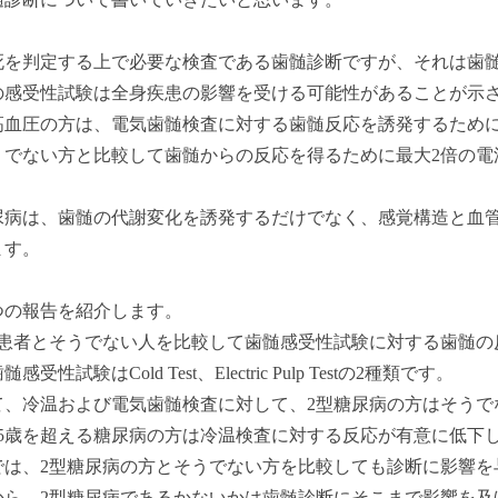
死を判定する上で必要な検査である歯髄診断ですが、それは歯
の感受性試験は全身疾患の影響を受ける可能性があることが示
高血圧の方は、電気歯髄検査に対する歯髄反応を誘発するため
うでない方と比較して歯髄からの反応を得るために最大2倍の電
尿病は、歯髄の代謝変化を誘発するだけでなく、感覚構造と血
ます。
つの報告を紹介します。
病患者とそうでない人を比較して歯髄感受性試験に対する歯髄の
受性試験はCold Test、Electric Pulp Testの2種類です。
て、冷温および電気歯髄検査に対して、2型糖尿病の方はそうで
45歳を超える糖尿病の方は冷温検査に対する反応が有意に低下
では、2型糖尿病の方とそうでない方を比較しても診断に影響を
から、2型糖尿病であるかないかは歯髄診断にそこまで影響を及