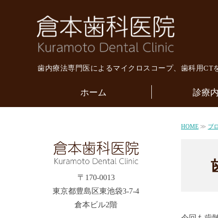
倉本
歯内療法専門医によるマイクロスコープ、歯科用CT
ホーム
診療
HOME
≫
ブ
〒170-0013
東京都豊島区東池袋3-7-4
倉本ビル2階
今回も歯