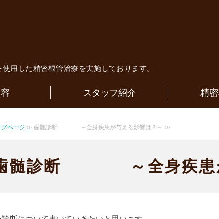
歯科医院｜歯内療法専門医による精
を使用した精密根管治療を実施しております。
内容
スタッフ紹介
精密
ログページ
≫ 歯髄診断 ～全身疾患が与える影響は？～ ≫
歯髄診断 ～全身疾患が
髄診断について書いていきたいと思います。