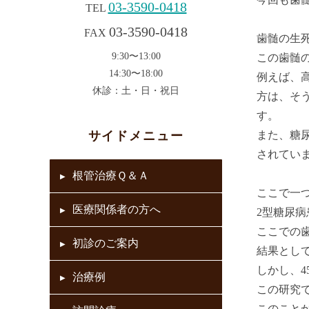
03-3590-0418
TEL
03-3590-0418
FAX
歯髄の生
9:30〜13:00
この歯髄
14:30〜18:00
例えば、
休診：土・日・祝日
方は、そ
す。
サイドメニュー
また、糖
されてい
根管治療Ｑ＆Ａ
ここで一
医療関係者の方へ
2型糖尿
ここでの歯髄感
初診のご案内
結果とし
しかし、
治療例
この研究
このこと