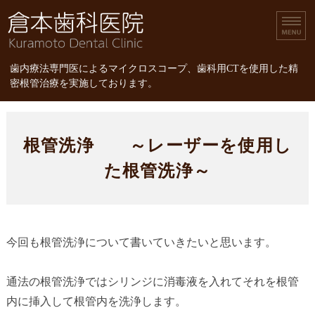
倉本歯科医院｜歯内療
歯内療法専門医によるマイクロスコープ、歯科用CTを使用した精
密根管治療を実施しております。
ホーム
根管洗浄 ～レーザーを使用し
診療内容
た根管洗浄～
スタッフ紹介
精密根管治療
今回も根管洗浄について書いていきたいと思います。
精密根管治療の治療費
通法の根管洗浄ではシリンジに消毒液を入れてそれを根管
内に挿入して根管内を洗浄します。