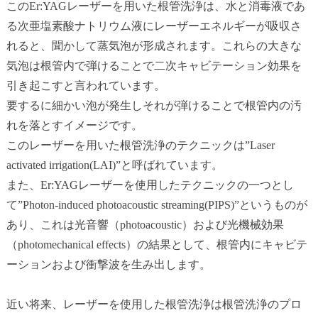
このEr:YAGレーザーを用いた根管洗浄は、水と消毒液であ
る次亜塩素酸ナトリウム液にレーザーエネルギーが吸収さ
れると、聞かして蒸気泡が形成されます。これらの大きな
気泡は根管内で弾けることで二次キャビテーション効果を
引き起こすと言われています。
要するに細かい泡が発生しそれが弾けることで根管内の汚
れを落とすイメージです。
このレーザーを用いた根管洗浄のテクニックは”Laser
activated irrigation(LAI)”と呼ばれています。
また、Er:YAGレーザーを使用したテクニックの一つとし
て”Photon-induced photoacoustic streaming(PIPS)”というものが
あり、これは光音響（photoacoustic）および光機械効果
（photomechanical effects）の結果として、根管内にキャビテ
ーションおよび衝撃波を生み出します。
近い将来、レーザーを使用した根管洗浄は根管洗浄のプロ