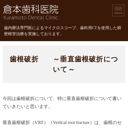
倉本歯科医院｜歯内療
歯内療法専門医によるマイクロスコープ、歯科用CTを使用した精
密根管治療を実施しております。
ホーム
歯根破折 ～垂直歯根破折につ
診療内容
いて～
スタッフ紹介
精密根管治療
今回は歯根破折について、特に垂直歯根破折について書い
精密根管治療の治療費
ていきたいと思います。
垂直歯根破折（VRF）（Vertical root fracture）は、歯根のセ