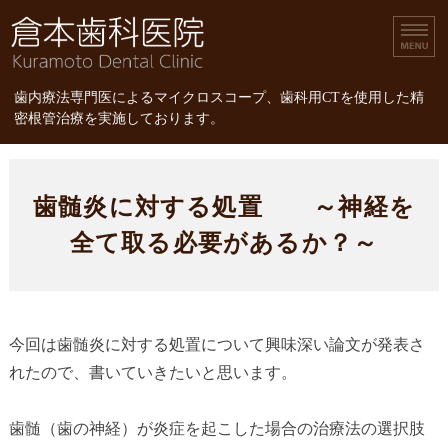
倉本歯科医院｜歯内療
歯内療法専門医によるマイクロスコープ、歯科用CTを使用した精
密根管治療を実施しております。
ホーム
歯髄炎に対する処置 ～神経を
診療内容
全て取る必要があるか？～
スタッフ紹介
精密根管治療
今回は歯髄炎に対する処置について興味深い論文が発表さ
精密根管治療の治療費
れたので、書いていきたいと思います。
歯髄（歯の神経）が炎症を起こした場合の治療法の選択肢