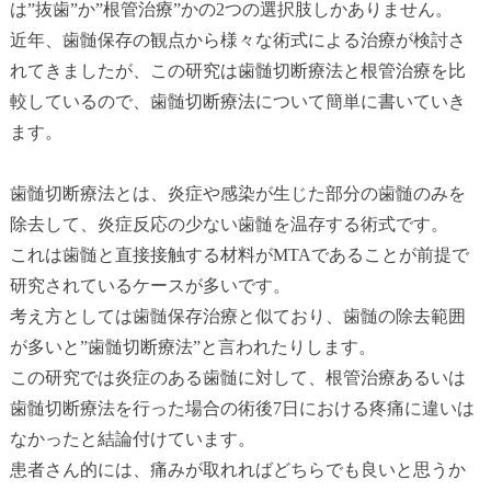
は”抜歯”か”根管治療”かの2つの選択肢しかありません。
近年、歯髄保存の観点から様々な術式による治療が検討さ
れてきましたが、この研究は歯髄切断療法と根管治療を比
較しているので、歯髄切断療法について簡単に書いていき
ます。
歯髄切断療法とは、炎症や感染が生じた部分の歯髄のみを
除去して、炎症反応の少ない歯髄を温存する術式です。
これは歯髄と直接接触する材料がMTAであることが前提で
研究されているケースが多いです。
考え方としては歯髄保存治療と似ており、歯髄の除去範囲
が多いと”歯髄切断療法”と言われたりします。
この研究では炎症のある歯髄に対して、根管治療あるいは
歯髄切断療法を行った場合の術後7日における疼痛に違いは
なかったと結論付けています。
患者さん的には、痛みが取れればどちらでも良いと思うか