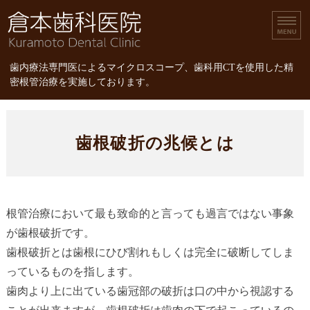
倉本歯科医院｜歯内療
歯内療法専門医によるマイクロスコープ、歯科用CTを使用した精
密根管治療を実施しております。
ホーム
歯根破折の兆候とは
診療内容
スタッフ紹介
精密根管治療
根管治療において最も致命的と言っても過言ではない事象
が歯根破折です。
精密根管治療の治療費
歯根破折とは歯根にひび割れもしくは完全に破断してしま
っているものを指します。
歯肉より上に出ている歯冠部の破折は口の中から視認する