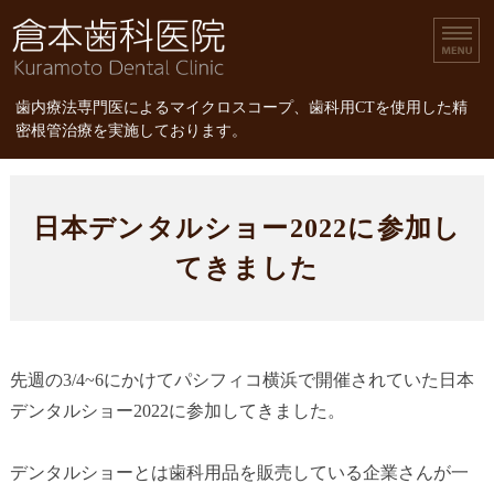
倉本歯科医院｜歯内療
歯内療法専門医によるマイクロスコープ、歯科用CTを使用した精
密根管治療を実施しております。
ホーム
日本デンタルショー2022に参加し
診療内容
てきました
スタッフ紹介
精密根管治療
先週の3/4~6にかけてパシフィコ横浜で開催されていた日本
精密根管治療の治療費
デンタルショー2022に参加してきました。
デンタルショーとは歯科用品を販売している企業さんが一