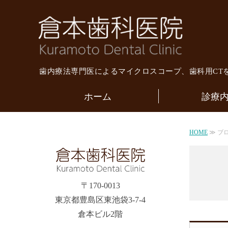
倉本
歯内療法専門医によるマイクロスコープ、歯科用CT
ホーム
診療
HOME
≫ ブ
〒170-0013
東京都豊島区東池袋3-7-4
倉本ビル2階