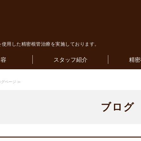
歯科医院｜歯内療法専門医による精
を使用した精密根管治療を実施しております。
内容
スタッフ紹介
精密
ログページ ≫
ブログ