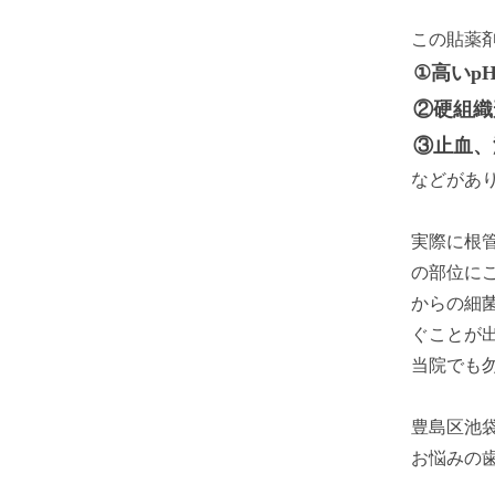
この貼薬
①高いp
②硬組織
③止血、
などがあ
実際に根
の部位に
からの細
ぐことが
当院でも
豊島区池
お悩みの