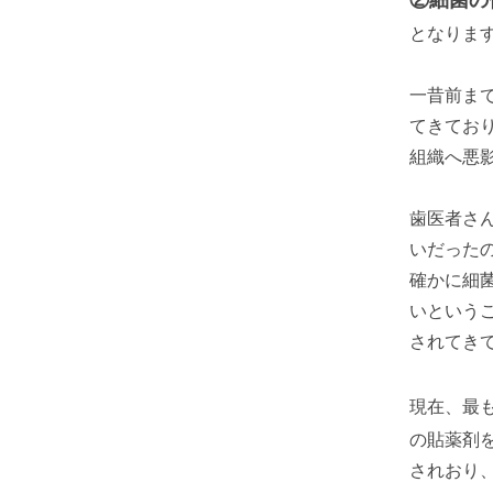
②細菌の
となりま
一昔前ま
てきてお
組織へ悪
歯医者さ
いだった
確かに細
いという
されてき
現在、最
の貼薬剤
されおり