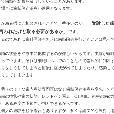
じて歯髄へ影響を及ぼしていることがあります。
な場合に歯髄保存治療が適用となります。
「受診した
々が患者様にご相談されることで一番多いのが、
言われたけど取る必要があるか」
です。
せるのであれば歯科医師も無暗に歯髄除去を行いたいとは思っ
歯髄の状態を治療中に把握するのが難しいからです。虫歯が歯
こっています。それは細胞レベルでのことなので臨床的に判断
もりを甘くしてしまうと術後に症状が出てしまったり、感染し
たりしてしまいます。
、我々のような歯内療法専門医はなぜ歯髄保存治療を率先して
術前の症状や歯の状態、レントゲン写真、CT画像、術中の歯の
で、ある程度の予知性が判断できるからです。
人個人の経験を頼る場合もありますが、多くは論文的な裏打ち