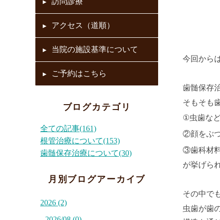
訪問診療
アクセス（道順）
当院の施設基準について
今回から
ご予約はこちら
歯髄保存
そもそも
ブログカテゴリ
①虫歯な
全ての記事(161)
②顔をぶ
根管治療について(153)
③歯科材
歯髄保存治療について(30)
が挙げら
月別ブログアーカイブ
その中で
2026 (2)
虫歯が歯
2026/08 (0)