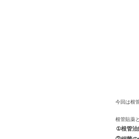
今回は根
根管貼薬
①根管治