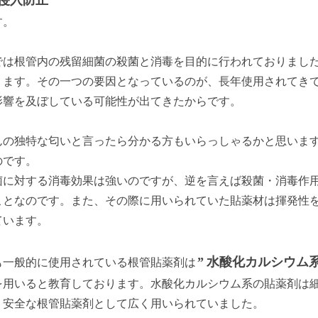
侵入防止
す。
では根管内の残留細菌の殺菌と消毒を目的に行われておりまし
ります。その一つの要因となっているのが、長年使用されてき
影響を及ぼしている可能性が出てきたからです。
んの独特な匂いと言ったら分かる方もいらっしゃるかと思いま
のです。
菌に対する消毒効果は強いのですが、逆を言えば殺菌・消毒作
ことなのです。また、その際に用いられていた貼薬材は揮発性を
ています。
”
水酸化カルシウム系
も一般的に使用されている根管貼薬剤は
を用いると教育しております。水酸化カルシウム系の貼薬剤は細
、安全な根管貼薬剤として広く用いられていました。