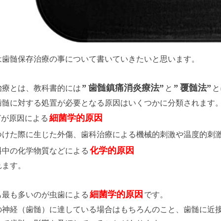
は歯髄保存治療の事について書いていきたいと思います。
”
歯髄鎮痛消炎療法”
”
覆髄法”
治療とは、教科書的には
と
と
歯髄に対する処置が必要となる原因はいくつかに分類されます
細菌学的原因
どが原因による
つけた際に生じた外傷、歯科治療による機械的刺激や温度的刺
化学的原因
料中の化学物質などによる
れます。
細菌学的原因
も最も多いのが虫歯による
です。
の神経（歯髄）に達している場合はもちろんのこと、歯髄に近