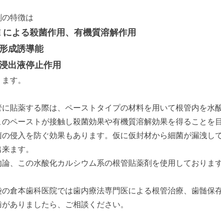
剤の特徴は
H
による殺菌作用、有機質溶解作用
形成誘導能
浸出液停止作用
ります。
管に貼薬する際は、ペーストタイプの材料を用いて根管内を水
このペーストが接触し殺菌効果や有機質溶解効果を得ることを
菌の侵入を防ぐ効果もあります。仮に仮封材から細菌が漏洩し
出来ます。
勿論、この水酸化カルシウム系の根管貼薬剤を使用しておりま
袋の倉本歯科医院では歯内療法専門医による根管治療、歯髄保
歯がありましたら、ご相談ください。