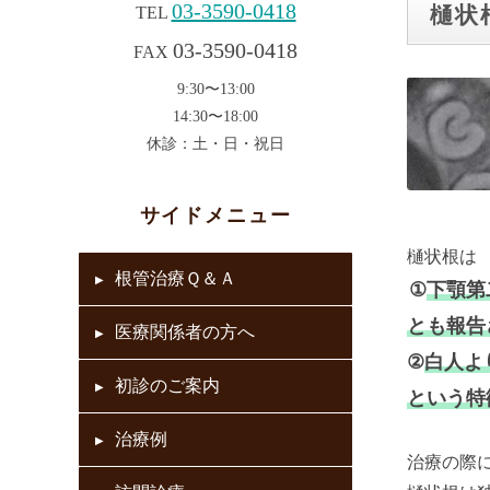
03-3590-0418
樋状
TEL
03-3590-0418
FAX
9:30〜13:00
14:30〜18:00
休診：土・日・祝日
サイドメニュー
樋状根は
根管治療Ｑ＆Ａ
①
下顎第
とも報告
医療関係者の方へ
②
白人よ
初診のご案内
という特
治療例
治療の際