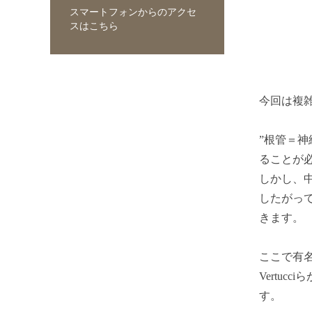
スマートフォンからのアクセ
スはこちら
今回は複
”根管＝
ることが
しかし、
したがっ
きます。
ここで有
Vertu
す。