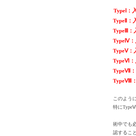
TypeⅠ
TypeⅡ
Type
TypeⅣ
Type
Type
Type
Type
このよう
特にTy
術中でも
認するこ