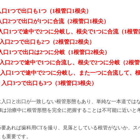
：入口1つで出口も1つ（1根管口1根尖）
：入口2つで出口が1つに合流（2根管口1根尖）
Ⅲ：入口1つで途中で2つに分岐し、根尖で1つに合流（1根管
：入口2つで出口も2つ（2根管口2根尖）
Ⅴ：入口1つで出口は2つに分岐（1根管口2根尖）
Ⅵ：入口2つで途中で1つに合流し、根尖で2つに分岐（2根管
Ⅶ：入口1つで途中で2つに分岐し、また一つに合流して、根
Ⅷ：入口3つで出口も3つ（3根管口3根尖）
に入口と出口が一致しない根管形態もあり、単純な一本道では
peⅦは治療中に根管形態を完全に把握することは不可能に近いと
必要あれば歯科用CTを撮り、見落としている根管がないか、ス
とも重要です。