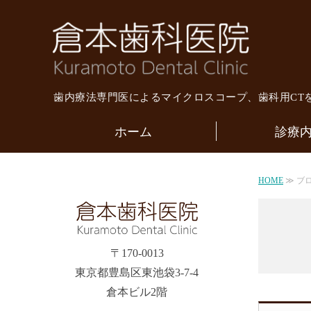
倉本
歯内療法専門医によるマイクロスコープ、歯科用CT
ホーム
診療
HOME
≫ ブ
〒170-0013
東京都豊島区東池袋3-7-4
倉本ビル2階