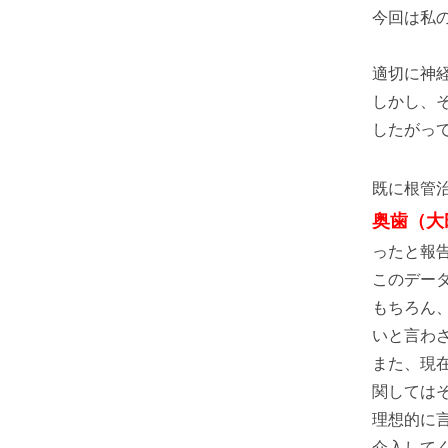
今回は私
適切に神経
しかし、
したがっ
既に根管
奥歯（大
ったと報
このデー
もちろん
いと言わ
また、現
関しては
理想的に
介入して