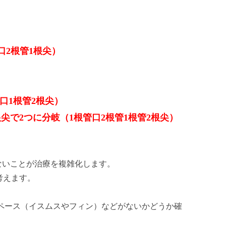
口2根管1根尖）
口1根管2根尖）
尖で2つに分岐（1根管口2根管1根管2根尖）
ないことが治療を複雑化します。
考えます。
ペース（イスムスやフィン）などがないかどうか確