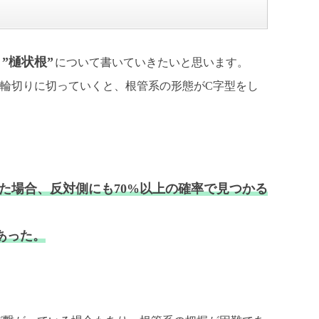
”樋状根”
る
について書いていきたいと思います。
輪切りに切っていくと、根管系の形態がC字型をし
た場合、反対側にも70%以上の確率で見つかる
あった。