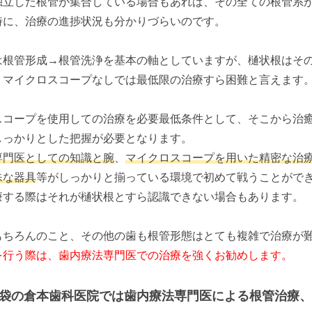
独立した根管が集合している場合もあれば、その全ての根管系
時に、治療の進捗状況も分かりづらいのです。
は根管形成→根管洗浄を基本の軸としていますが、樋状根はそ
、マイクロスコープなしでは最低限の治療すら困難と言えます
スコープを使用しての治療を必要最低条件として、そこから治
しっかりとした把握が必要となります。
専門医としての知識と腕
、
マイクロスコープを用いた精密な治
殊な器具
等がしっかりと揃っている環境で初めて戦うことがで
療する際はそれが樋状根とすら認識できない場合もあります。
もちろんのこと、その他の歯も根管形態はとても複雑で治療が
を行う際は、歯内療法専門医での治療を強くお勧めします。
袋の倉本歯科医院では歯内療法専門医による根管治療、