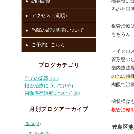
訪問診療
樋状根は
るのと同
アクセス（道順）
根管治療
当院の施設基準について
もちろん
ご予約はこちら
マイクロ
管形態の
ブログカテゴリ
歯内療法
の他の特
全ての記事(161)
肉眼で治
根管治療について(153)
歯髄保存治療について(30)
樋状根は
月別ブログアーカイブ
根管治療
2026 (2)
豊島区池
2026/08 (0)