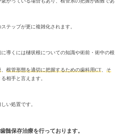
が繋がっている場合もあり、根管系の把握が困難であ
のステップが更に複雑化されます。
。
癒に導くには樋状根についての知識や術前・術中の根
療
、
根管形態を適切に把握するための歯科用CT
、
そ
きる相手と言えます。
難しい処置です。
歯髄保存治療を行っております。