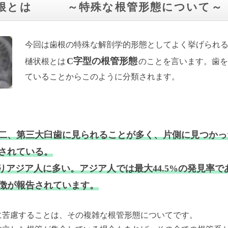
根とは ～特殊な根管形態について～
今回は歯根の特殊な解剖学的形態としてよく挙げられ
C字型の根管形態
樋状根とは
のことを言います。歯を
ていることからこのように分類されます。
二、第三大臼歯に見られることが多く、片側に見つかっ
されている。
りアジア人に多い。アジア人では最大44.5%の発見率で
徴が報告されています。
に苦慮することは、その複雑な根管形態についてです。