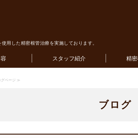
歯科医院｜歯内療法専門医による精
を使用した精密根管治療を実施しております。
内容
スタッフ紹介
精密
ログページ ≫
ブログ