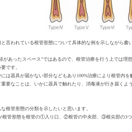
雑と言われている根管形態について具体的な例を示しながら書
神経があったスペース”ではあるので、根管治療を行う上では理
必要です。
中には器具が届かない部分などもあり100%治療により根管内
て重要なことは、いかに器具で触れたり、消毒液が行き届くよ
名な根管形態の分類を示したいと思います。
cciらが根管形態を根管の①入り口、②根管の中央部、③根尖部の