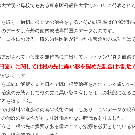
の大学院の母校でもある東京医科歯科大学で2011年に発表さ
を取り、適切に被せ物の治療をするとその成功率は80-90%
そのデータは海外の歯内療法専門医のデータなのです。
て、日本における一般の歯科医師が行った根管治療の成功率は
治療がされている歯を無作為に抽出してレントゲン写真を観察
臼歯）に関しては根の先に黒い影を認めた割合は7割近
告があります。
タを単純に解釈すると日本で既に根管治療をされている歯の4～
、治癒の形態として根の先に黒い影を有したままの状態になる
ざるを得ません。
在では材料の進歩や術者の技術の向上もあり、このデータが現
その治療の重要性があまり評価されない時代もありました。
言うと、根の先に病変がある歯の全てが治療を必要としている
くのも現実的ではありません。