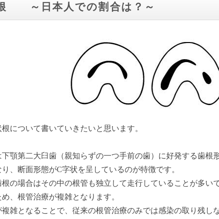
根 ～日本人での割合は？～
状根について書いていきたいと思います。
は下顎第二大臼歯（親知らずの一つ手前の歯）に好発する歯根
なり、断面形態がC字状を呈しているのが特徴です。
歯根の場合はその中の根管も独立して走行していることが多い
ため、根管治療が複雑となります。
が複雑となることで、従来の根管治療のみでは感染の取り残し