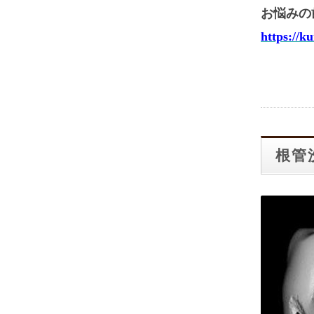
お悩みの
https://k
根管