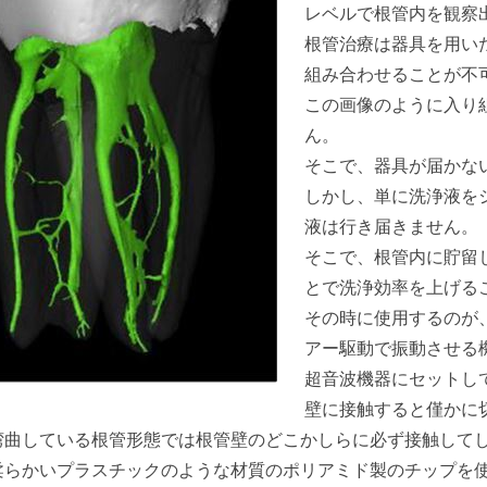
レベルで根管内を観察
根管治療は器具を用い
組み合わせることが不
この画像のように入り
ん。
そこで、器具が届かな
しかし、単に洗浄液を
液は行き届きません。
そこで、根管内に貯留
とで洗浄効率を上げる
その時に使用するのが
アー駆動で振動させる
超音波機器にセットし
壁に接触すると僅かに
湾曲している根管形態では根管壁のどこかしらに必ず接触して
柔らかいプラスチックのような材質のポリアミド製のチップを