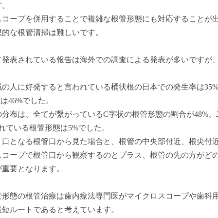
す。
スコープを併用することで複雑な根管形態にも対応することが
想的な根管清掃は難しいです。
て発表されている報告は海外での調査による発表が多いですが
域の人に好発すると言われている桶状根の日本での発生率は35
性は46%でした。
分布は、全てが繋がっているC字状の根管形態の割合が48%、
れている根管形態は5%でした。
り口となる根管口から見た場合と、根管の中央部付近、根尖付
スコープで根管口から観察するのとプラス、根管の先の方がど
が重要となります。
管形態の根管治療は歯内療法専門医がマイクロスコープや歯科用
最短ルートであると考えています。