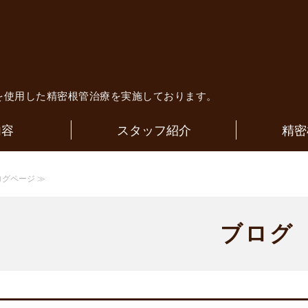
歯科医院｜歯内療法専門医による精
を使用した精密根管治療を実施しております。
内容
スタッフ紹介
精密
ログページ ≫
ブログ