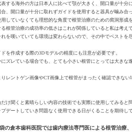
代表する海外の方は日本人に比べて顎が大きく、開口量が十分
場合、開口量が十分に取れずガイドを使用すると器具が噛み合
使用していなくても理想的な角度で根管治療のための窩洞形成
ける根管治療の成功率の低さはこれが関係していると私は考え
それを嘆いていても環境は変わらないので、その中でベストを
イドを作成する際の3Dモデルの精度にも注意が必要です。
かにズレている場合でも、とても小さい根管にとっては大きな
よりレントゲン画像やCT画像上で根管がまったく確認できない
論だけ聞くと素晴らしい内容の技術でも実際に使用してみると
ップデートしていき問題なく使用できる日がくることを期待し
袋の倉本歯科医院では歯内療法専門医による根管治療、