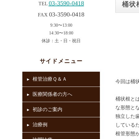
03-3590-0418
桶状
TEL
03-3590-0418
FAX
9:30〜13:00
14:30〜18:00
休診：土・日・祝日
サイドメニュー
根管治療Ｑ＆Ａ
今回は桶
医療関係者の方へ
桶状根と
な形態と
初診のご案内
独立した
治療例
している
根管形態