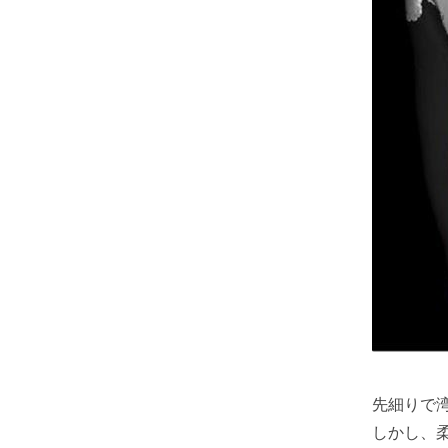
先細りで
しかし、