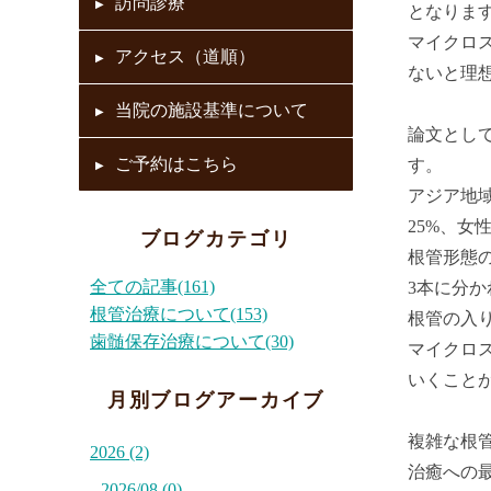
訪問診療
となりま
マイクロ
アクセス（道順）
ないと理
当院の施設基準について
論文とし
ご予約はこちら
す。
アジア地
25%、女
ブログカテゴリ
根管形態の
全ての記事(161)
3本に分か
根管治療について(153)
根管の入
歯髄保存治療について(30)
マイクロ
いくこと
月別ブログアーカイブ
複雑な根
2026 (2)
治癒への
2026/08 (0)