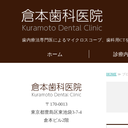
倉本
歯内療法専門医によるマイクロスコープ、歯科用CT
ホーム
診療
HOME
≫ ブ
〒170-0013
東京都豊島区東池袋3-7-4
倉本ビル2階